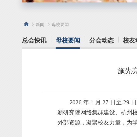
新闻
母校要闻
总会快讯
母校要闻
分会动态
校友
施先
2026
年
1
月
27
日至
29
日
新研究院网络集群建设、杭州
外部资源，凝聚
校友力量
，
为