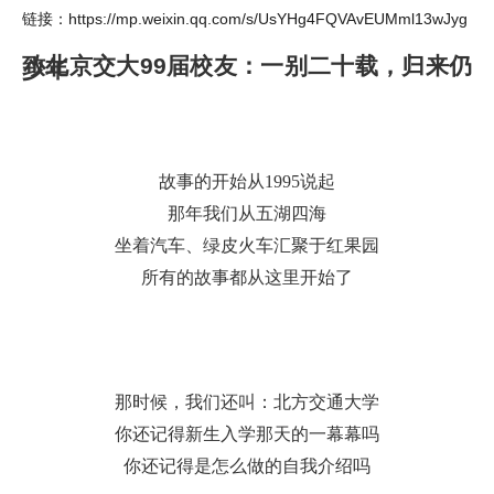
https://mp.weixin.qq.com/s/UsYHg4FQVAvEUMml13wJyg
链接：
致北京交大
99
届校友：一别二十载，归来仍
少年
故事的开始从
1995
说起
那年我们从五湖四海
坐着汽车、绿皮火车汇聚于红果园
所有的故事都从这里开始了
那时候，我们还叫：北方交通大学
你还记得新生入学那天的一幕幕吗
你还记得是怎么做的自我介绍吗